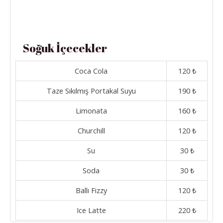
Soğuk İçecekler
Coca Cola
120 ₺
Taze Sıkılmış Portakal Suyu
190 ₺
Limonata
160 ₺
Churchill
120 ₺
Su
30 ₺
Soda
30 ₺
Ballı Fizzy
120 ₺
Ice Latte
220 ₺